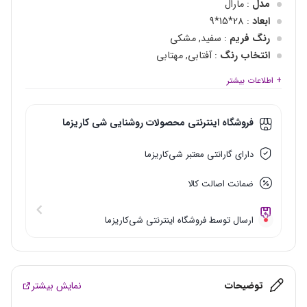
مدل
: مارال
ابعاد
: 28*15*9
رنگ فریم
: سفید, مشکی
انتخاب رنگ
: آفتابی, مهتابی
توان
: 24 وات
+ اطلاعات بیشتر
جریان نامی
: 190 mA
شار نوری
: 955 Lm
فروشگاه اینترنتی محصولات روشنایی شی‌ کاریزما
وزن
: 305 گرم
IP
: IP65
دارای گارانتی معتبر شی‌کاریزما
بهره نوری
: 45 LM/W
ضمانت اصالت کالا
ارسال توسط فروشگاه اینترنتی شی‌کاریزما
توضیحات
نمایش بیشتر