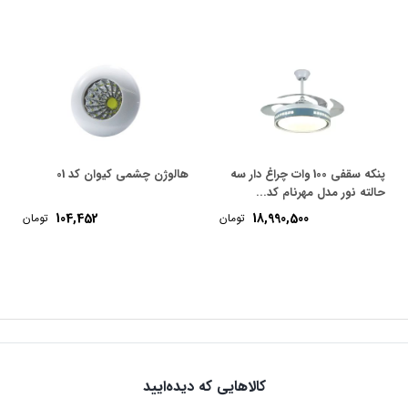
پنکه سقفی 100 وات چراغ دار سه
هالوژن چشمی کیوان کد 01
حالته نور مدل مهرنام کد...
104,452
18,990,500
تومان
تومان
Pri
rang
285,000 تومان
throu
332, تومان
کالاهایی که دیده‌ایید