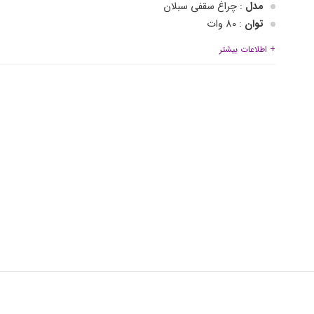
مدل
: چراغ سقفی سبلان
توان
: 80 وات
قطر پنل سقفی
: 50*50
+ اطلاعات بیشتر