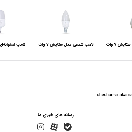
یش 7 وات
لامپ شمعی مدل ستایش 7 وات
و
shecharismakama
رسانه های خبری ما