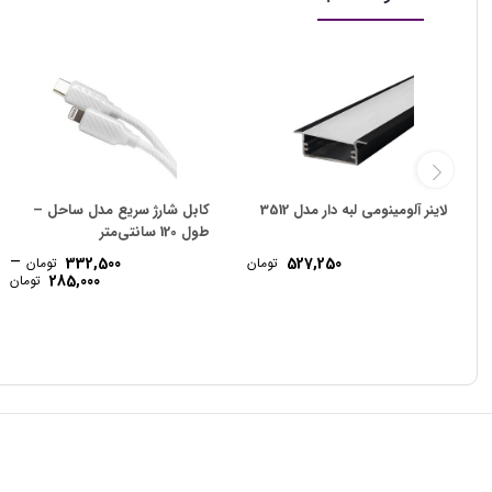
لاینر آلومینومی لبه دار مدل 3512
کابل شارژ سریع مدل ساحل –
طول 120 سانتی‌متر
–
332,500
527,250
تومان
تومان
ce
285,000
تومان
e:
gh
500