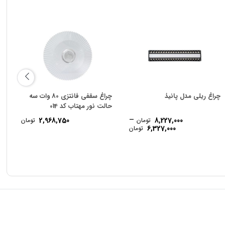
چراغ ریلی مدل پانیذ
چراغ سقفی فانتزی 80 وات سه
ها
حالت نور مهتاب کد 014
–
2,968,750
8,227,000
تومان
تومان
Price
6,327,000
تومان
range:
6,327,000 تومان
through
8,227,000 تومان