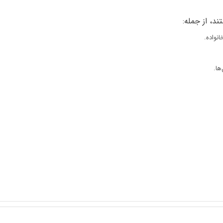
د، از جمله:
نواده.
ها.