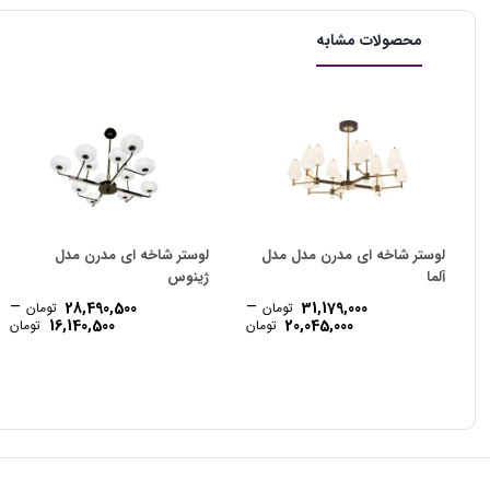
محصولات مشابه
لوستر شاخه ای مدرن مدل مدل
لوستر شاخه ای مدرن مدل
آلما
ژینوس
–
–
28,490,500
31,179,000
تومان
تومان
ce
Price
16,140,500
20,045,000
تومان
تومان
e:
range:
20,045,000 تومان
gh
through
31,179,000 تومان
500