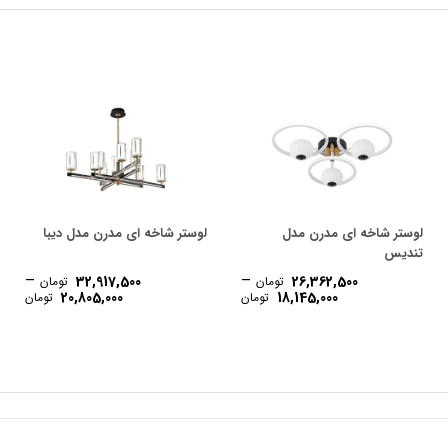
لوستر شاخه ای مدرن مدل
لوستر شاخه ای مدرن مدل دیبا
تندیس
–
–
32,917,500
26,362,500
تومان
تومان
rice
Price
Pri
20,805,000
18,145,000
تومان
تومان
nge:
range:
rang
16,140,500 تومان
18,145,000 تومان
ough
through
throu
28,490, تومان
26,362,500 تومان
917,500