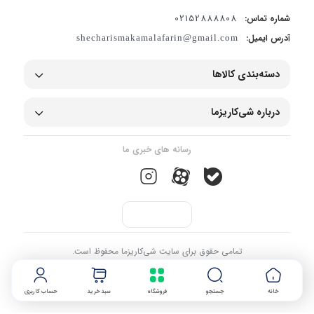
02152888808
شماره تماس:
آدرس ایمیل:
shecharismakamalafarin@gmail.com
دسته‌بندی کالاها
درباره شی‌کاریزما
رسانه های خبری ما
تمامی حقوق برای سایت شی‌کاریزما محفوظ است.
خانه
جستجو
فروشگاه
سبد خرید
حساب کاربری