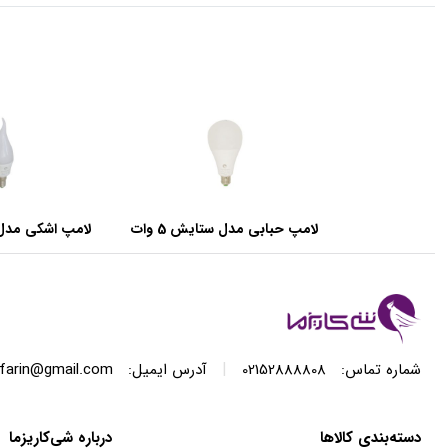
لامپ حبابی مدل ستایش 5 وات
لامپ اشکی مدل ست
|
شماره تماس:
02152888808
آدرس ایمیل:
farin@gmail.com
دسته‌بندی کالاها
درباره شی‌کاریزما