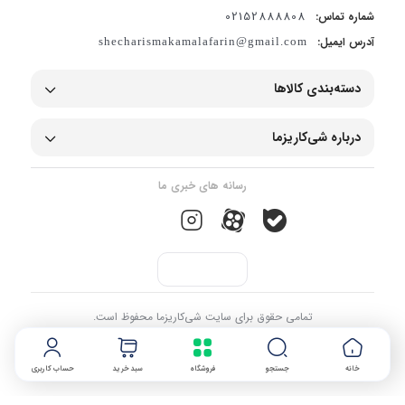
02152888808
شماره تماس:
آدرس ایمیل:
shecharismakamalafarin@gmail.com
دسته‌بندی کالاها
درباره شی‌کاریزما
رسانه های خبری ما
تمامی حقوق برای سایت شی‌کاریزما محفوظ است.
خانه
جستجو
فروشگاه
سبد خرید
حساب کاربری