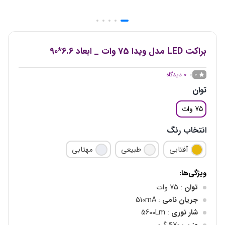
براکت LED مدل ویدا 75 وات _ ابعاد 6.6*90
0
دیدگاه
0
توان
75 وات
انتخاب رنگ
آفتابی
طبیعی
مهتابی
ویژگی‌ها:
توان
: 75 وات
جریان نامی
: 510mA
شار نوری
: 5600Lm