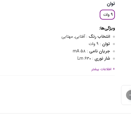
توان
9 وات
ویژگی‌ها:
انتخاب رنگ
: آفتابی, مهتابی
توان
: 9 وات
جریان نامی
: 58 mA
شار نوری
: 630 Lm
وزن
: 34 گرم
+ اطلاعات بیشتر
بهره نوری
: 80 Lm/W
نوع سرپیچ
: E27