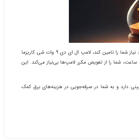
اگر از تعویض مکرر لامپ‌های سوخته خسته شده‌اید و به دنبال لامپی هستید که سال‌ها بدون افت کیفیت نوردهی، روشنایی مورد نیاز شما را تامین کند، لامپ ال ای دی 9 وات شی کاریزما
مدل عرفان، با طول عمر 15000 ساعت، گزینه‌ای ایده‌آل برای شماست. لامپ ال ای دی 9 وات شی کاریزما مدل عرفان با عمر 15000 ساعت، شما را از تعویض مکرر لامپ‌ها بی‌نیاز می‌کند. این
برق بسیار پایینی دارد و به شما در صرفه‌جویی در هزینه‌های برق کمک